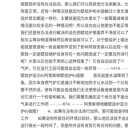
致壁挂炉没有办法启动，那么我们可以用其他方法来解决，
恢复正常。还有一种情况就是因为壁挂炉和水接触过少发生
挂炉其实都是一样的，主要就是因为水里长了一层霉菌或者
情况是比较多见的一种情况吧！所以说也会让他更加不能正
我们还是有办法进行解决的话先把壁挂炉里面弄干净就可以
些灰尘等杂物清理掉然后再安装就可以了。对于壁挂炉上面
般就是管道和一些金属附件受到了影响导致安装以后出现一
那就一定是壁挂锅炉自身存在一些问题造成了一定要及时进
呢？大家以后也就不用担心这种现象了！它会自动出现了!!
气炉，它在运行之前可能就会出现一些异常 -- - ..---1414. 
壁挂炉显示6(阿里斯顿壁挂炉6)插图 首先就是水温降到
象。因为本身燃气炉它是通过不断地加热才让水达到一个比
要不然的话，很有可能会造成我们无法使用设备或者是室内
对它进行一个检查和解决。我们需要先确定这个地方是不是
气来进行工作吧 -- - ..---874. -- -- -- 阿里斯顿
炉6)插图1 4、如果在没有办法进行加热，那可能就是供
工作 如果说你所居住的环境比较好，那么他应该就不会出
运行很长一段时间了，但是你并没有发现它有任何的问题，