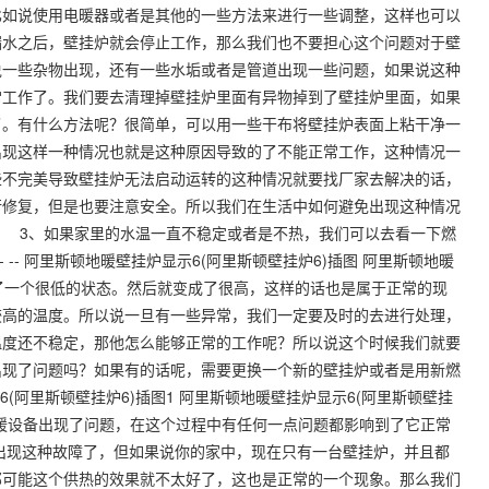
比如说使用电暖器或者是其他的一些方法来进行一些调整，这样也可以
漏水之后，壁挂炉就会停止工作，那么我们也不要担心这个问题对于壁
说一些杂物出现，还有一些水垢或者是管道出现一些问题，如果说这种
常工作了。我们要去清理掉壁挂炉里面有异物掉到了壁挂炉里面，如果
了。有什么方法呢？很简单，可以用一些干布将壁挂炉表面上粘干净一
出现这样一种情况也就是这种原因导致的了不能正常工作，这种情况一
些不完美导致壁挂炉无法启动运转的这种情况就要找厂家去解决的话，
行修复，但是也要注意安全。所以我们在生活中如何避免出现这种情况
! 3、如果家里的水温一直不稳定或者是不热，我们可以去看一下燃
-- -- -- 阿里斯顿地暖壁挂炉显示6(阿里斯顿壁挂炉6)插图 阿里斯顿地暖
了一个很低的状态。然后就变成了很高，这样的话也是属于正常的现
较高的温度。所以说一旦有一些异常，我们一定要及时的去进行处理，
温度还不稳定，那他怎么能够正常的工作呢？所以说这个时候我们就要
出现了问题吗？如果有的话呢，需要更换一个新的壁挂炉或者是用新燃
地暖壁挂炉显示6(阿里斯顿壁挂炉6)插图1 阿里斯顿地暖壁挂炉显示6(阿里斯顿壁挂
暖设备出现了问题，在这个过程中有任何一点问题都影响到了它正常
现这种故障了，但如果说你的家中，现在只有一台壁挂炉，并且都
那可能这个供热的效果就不太好了，这也是正常的一个现象。那么我们