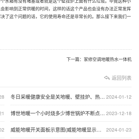
一个水箱有没有堵塞或者就是这个壁挂炉上面有什么垃圾。毕竟这种小
也会影响到正常供暖的时间，这样的话这个产品也会没有办法正常发挥
解决了这个问题的话，它的使用寿命还是非常长的。那么接下来我们一
下一篇：家修空调地暖热水一体机
返回列表
28
冬日采暖健康安全是关地暖、壁挂炉、热水器···
2024-01-12
21
博世地暖一个小时烧多少博世锅炉不断点火怎···
2023-12-18
02
威能地暖开关面板示意图(威能地暖显示器符
2024-01-23