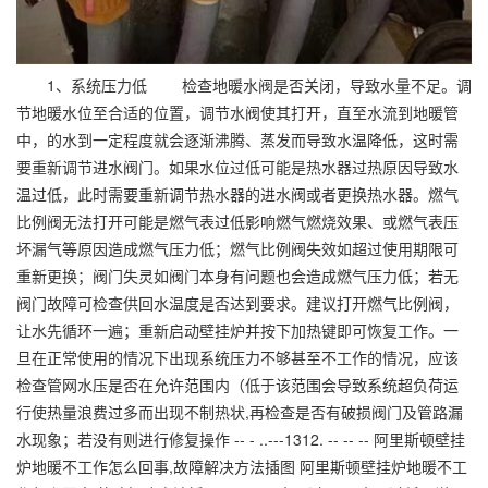
1、系统压力低 检查地暖水阀是否关闭，导致水量不足。调
节地暖水位至合适的位置，调节水阀使其打开，直至水流到地暖管
中，的水到一定程度就会逐渐沸腾、蒸发而导致水温降低，这时需
要重新调节进水阀门。如果水位过低可能是热水器过热原因导致水
温过低，此时需要重新调节热水器的进水阀或者更换热水器。燃气
比例阀无法打开可能是燃气表过低影响燃气燃烧效果、或燃气表压
坏漏气等原因造成燃气压力低；燃气比例阀失效如超过使用期限可
重新更换；阀门失灵如阀门本身有问题也会造成燃气压力低；若无
阀门故障可检查供回水温度是否达到要求。建议打开燃气比例阀，
让水先循环一遍；重新启动壁挂炉并按下加热键即可恢复工作。一
旦在正常使用的情况下出现系统压力不够甚至不工作的情况，应该
检查管网水压是否在允许范围内（低于该范围会导致系统超负荷运
行使热量浪费过多而出现不制热状,再检查是否有破损阀门及管路漏
水现象；若没有则进行修复操作 -- - ..---1312. -- -- -- 阿里斯顿壁挂
炉地暖不工作怎么回事,故障解决方法插图 阿里斯顿壁挂炉地暖不工