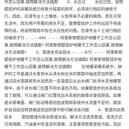
作怎么回事,故障解决方法插图 2、水压过 水压过低，说明
壁挂炉的采暖系统已经很大程度的损坏，必须进行相应的维修才
行。因此，应请专业人士维修，以免带来不必要的麻烦。若在日常
生活中，因为用户所需的用水不足，致使壁挂炉工作时出现不热故
障的话，则说明管路中存在水压低的问题。应请专业人士进行相应
的维修才行 -- - ..---440. -- -- -- 阿里斯顿壁挂炉地暖不工作怎么回
事,故障解决方法插图1 阿里斯顿壁挂炉地暖不工作怎么回事,故障解
决方法插图1 3、管道未完全回水 -- - ..---872. -- -- -- 阿里斯顿
壁挂炉地暖不工作怎么回事,故障解决方法插图2 阿里斯顿壁挂炉地
暖不工作怎么回事,故障解决方法插图2 在地暖采暖系统中，锅
炉的工作是通过水泵将水从进水和出水的管路中抽送至加热管，再
通过回水管路将热水加热到一定温度后从出水阀门处泄水至地暖管
网中。由于进水阀门位置不同水温也不同。如果壁挂炉的水系统出
现了故障，可以通过阀门位置找出水系统的故障点查找原因。如果
是水管堵塞、阀门松动等原因造成管网系统中水流量不足时，壁挂
炉自动启动将其输送到加热管中即可解决该问题 4、管道内杂质
较多 原因管道内有杂质或水垢。解决方法清洗管道。清洗方式
可用酒精、汽油或中性清洁剂清理。注意事项若管道有污垢，则应