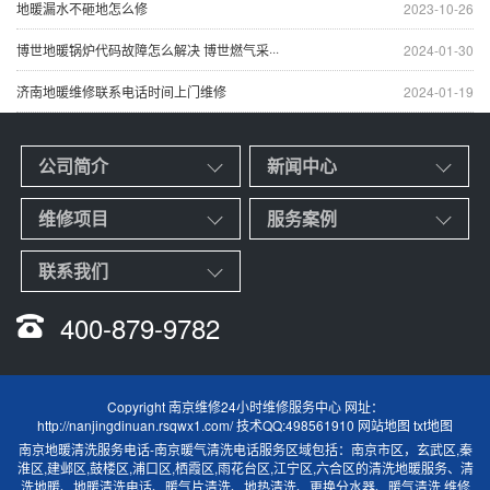
地暖漏水不砸地怎么修
2023-10-26
博世地暖锅炉代码故障怎么解决 博世燃气采···
2024-01-30
济南地暖维修联系电话时间上门维修
2024-01-19
公司简介
新闻中心
维修项目
服务案例
联系我们
400-879-9782
Copyright 南京维修24小时维修服务中心 网址：
http://nanjingdinuan.rsqwx1.com/ 技术QQ:498561910
网站地图
txt地图
南京地暖清洗服务电话
-
南京暖气清洗电话
服务区域包括：南京市区，玄武区,秦
淮区,建邺区,鼓楼区,浦口区,栖霞区,雨花台区,江宁区,六合区的清洗地暖服务、清
洗地暖、地暖清洗电话、暖气片清洗、地热清洗、更换分水器、暖气清洗,维修