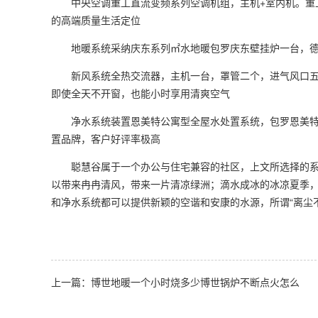
中央空调重工直流变频系列空调机组，主机+室内机。重工
的高端质量生活定位
地暖系统采纳庆东系列㎡水地暖包罗庆东壁挂炉一台，德
新风系统全热交流器，主机一台，罩管二个，进气风口五
即使全天不开窗，也能小时享用清爽空气
净水系统装置恩美特公寓型全屋水处置系统，包罗恩美特
置品牌，客户好评率极高
聪慧谷属于一个办公与住宅兼容的社区，上文所选择的系
以带来冉冉清风，带来一片清凉绿洲；滴水成冰的冰凉夏季
和净水系统都可以提供新颖的空谐和安康的水源，所谓“离尘
上一篇：博世地暖一个小时烧多少博世锅炉不断点火怎么