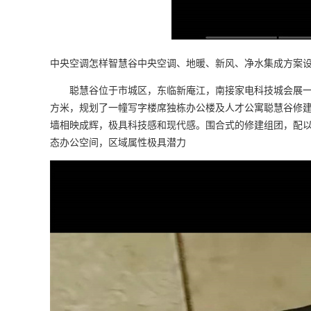
中央空调怎样智慧谷中央空调、地暖、新风、净水集成方案
聪慧谷位于市城区，东临新庵江，南接家电科技城会展一期
方米，规划了一幢写字楼席独栋办公楼及人才公寓聪慧谷修
墙相映成辉，极具科技感和现代感。围合式的修建组团，配以
态办公空间，区域属性极具潜力