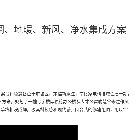
调、地暖、新风、净水集成方案
案设计聪慧谷位于市城区，东临新庵江，南接家电科技城会展一期，
平方米，规划了一幢写字楼席独栋办公楼及人才公寓聪慧谷修建作风
幕墙相映成辉，极具科技感和现代感。围合式的修建组团，配以“全