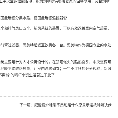
中央空调理能省电，能为别墅提供冬暖夏凉的温馨享用，契合别墅
国曼瑞德分集水路，德国曼瑞德温控器套
个和排气风口五个。新风系统的装置，可以有效改善室内空气质量，
前置过滤器，恩美特超滤直饮机各一台。恩美特作为德国专业的水处
统主要是针对人才公寓设计的，在骄阳似火的酷热夏季，中央空调可
，地暖平均散热热量，让室内温顺如春；一年不连续的分分秒秒，新风
不离城”的精巧小资生活莫过于此了
下一篇：威能锅炉地暖不启动是什么原显示这故种解决步