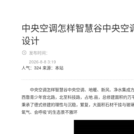
中央空调怎样智慧谷中央空
设计
发布时间：
2026-8-8 3:19
人气：324
来源：本站
中央空调怎样智慧谷中央空调、地暖、新风、净水集成方
西靠青少年宫北路，北至科技路，占地.亩，总修建面积约万
秉承了德式修建的理性与沉稳，繁复，大面积石材干挂与玻璃
氧气、会呼吸”的生态景不雅环